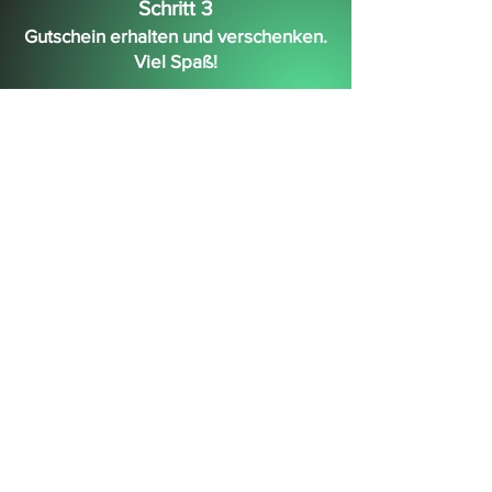
Schritt 3
Gutschein erhalten und verschenken.
Viel
Spaß
!
Wir verschicken den Gutschein übrigens
innerhalb von 24 Stunden nach
Zahlungseingang digital als PDF per Mail.
Auf Wunsch versenden wir den Gutschein
auch innerhalb weniger Tage per Post.
Jetzt bestellen
KONTAKTIERT UNS!
KONTAKT