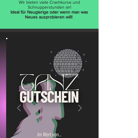
Wir bieten viele Crashkurse und
Schnupperstunden an!
Ideal für
Neugierige oder wenn man was
Neues ausprobieren will!