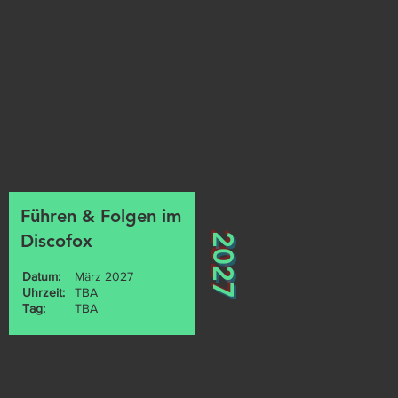
Führen & Folgen im
Discofox
2027
Datum:
März 2027
Uhrzeit:
TBA
Tag:
TBA