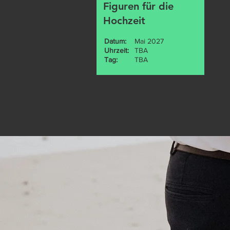
Figuren für die
Hochzeit
Datum:
Mai 2027
Uhrzeit:
TBA
Tag:
TBA