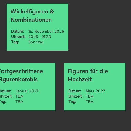
Wickelfiguren &
Kombinationen
Datum:
15. November 2026
Uhrzeit:
20:15 - 21:30
Tag:
Sonntag
Fortgeschrittene
Figuren für die
Figurenkombis
Hochzeit
Datum:
Januar 2027
Datum:
März 2027
Uhrzeit:
TBA
Uhrzeit:
TBA
Tag:
TBA
Tag:
TBA